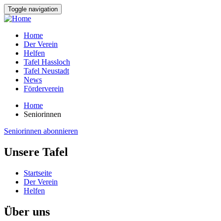
Direkt
Toggle navigation
zum
Inhalt
Home
Der Verein
Hauptnavigation
Helfen
Tafel Hassloch
Tafel Neustadt
News
Förderverein
Home
Seniorinnen
Breadcrumb
Seniorinnen abonnieren
Unsere Tafel
Startseite
Der Verein
Helfen
Über uns