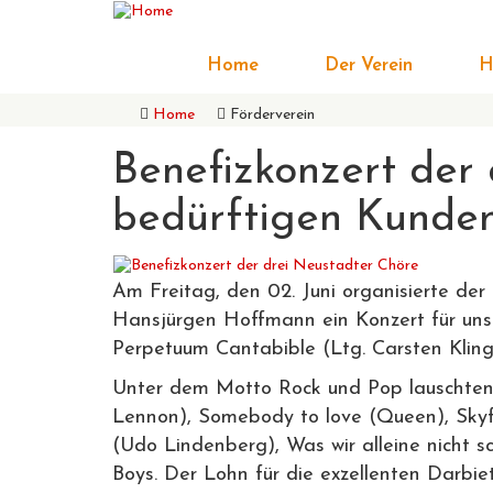
Direkt
zum
Hauptnavigation
Inhalt
Home
Der Verein
H
Home
Förderverein
Breadcrumb
Benefizkonzert der 
bedürftigen Kunde
Am Freitag, den 02. Juni organisierte der
Hansjürgen Hoffmann ein Konzert für unse
Perpetuum Cantabible (Ltg. Carsten Klin
Unter dem Motto Rock und Pop lauschten b
Lennon), Somebody to love (Queen), Skyfal
(Udo Lindenberg), Was wir alleine nicht
Boys. Der Lohn für die exzellenten Darbi