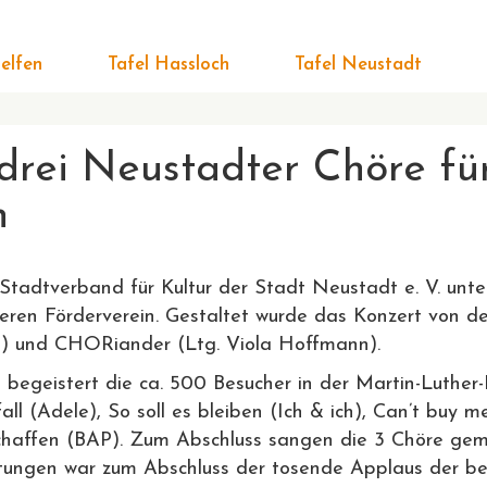
elfen
Tafel Hassloch
Tafel Neustadt
drei Neustadter Chöre fü
n
 Stadtverband für Kultur der Stadt Neustadt e. V. unt
ren Förderverein. Gestaltet wurde das Konzert von de
g) und CHORiander (Ltg. Viola Hoffmann).
egeistert die ca. 500 Besucher in der Martin-Luther
l (Adele), So soll es bleiben (Ich & ich), Can’t buy me
 schaffen (BAP). Zum Abschluss sangen die 3 Chöre 
etungen war zum Abschluss der tosende Applaus der be