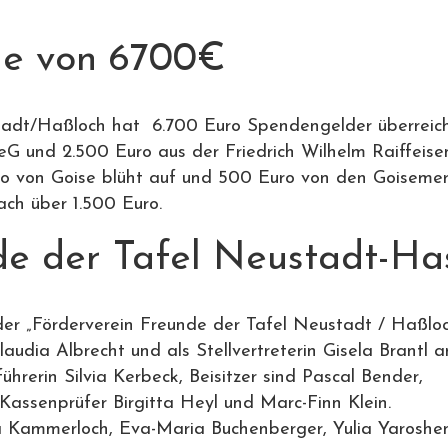
he von 6700€
stadt/Haßloch hat 6.700 Euro Spendengelder überrei
G und 2.500 Euro aus der Friedrich Wilhelm Raiffeise
ro von Goise blüht auf und 500 Euro von den Goiseme
ch über 1.500 Euro.
de der Tafel Neustadt-Ha
r „Förderverein Freunde der Tafel Neustadt / Haßloch
dia Albrecht und als Stellvertreterin Gisela Brantl a
führerin Silvia Kerbeck, Beisitzer sind Pascal Bender,
assenprüfer Birgitta Heyl und Marc-Finn Klein.
 Kammerloch, Eva-Maria Buchenberger, Yulia Yaroshe