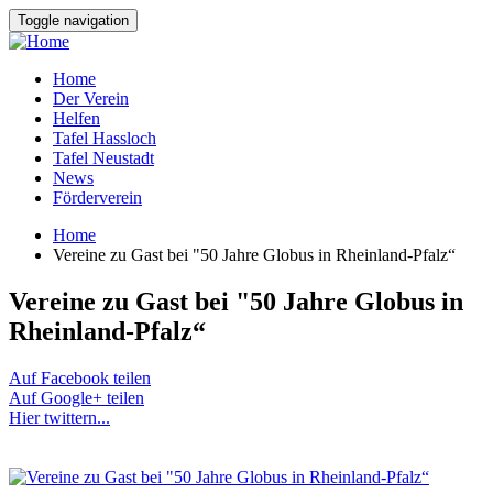
Direkt
Toggle navigation
zum
Inhalt
Home
Der Verein
Hauptnavigation
Helfen
Tafel Hassloch
Tafel Neustadt
News
Förderverein
Home
Vereine zu Gast bei "50 Jahre Globus in Rheinland-Pfalz“
Breadcrumb
Vereine zu Gast bei "50 Jahre Globus in
Rheinland-Pfalz“
Auf Facebook teilen
Auf Google+ teilen
Hier twittern...