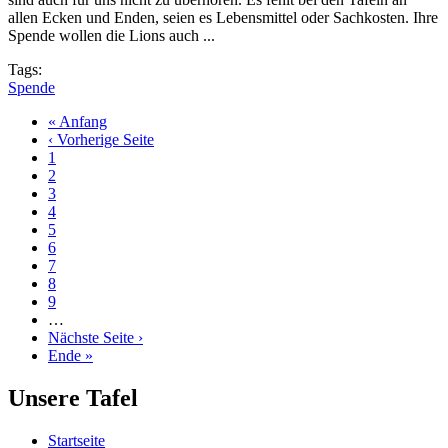
allen Ecken und Enden, seien es Lebensmittel oder Sachkosten. Ihre
Spende wollen die Lions auch ...
Tags:
Spende
Erste
« Anfang
Seite
Vorherige
‹ Vorherige Seite
Seitennummerierung
Seite
Seite
1
Seite
2
Seite
3
Seite
4
Seite
5
Seite
6
Seite
7
Seite
8
Seite
9
…
Nächste
Nächste Seite ›
Seite
Letzte
Ende »
Seite
Unsere Tafel
Startseite