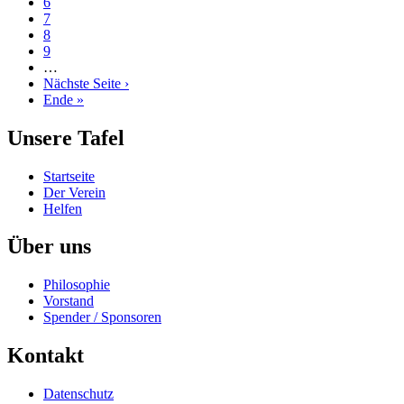
Seite
6
Seite
7
Seite
8
Seite
9
…
Nächste
Nächste Seite ›
Seite
Letzte
Ende »
Seite
Unsere Tafel
Startseite
Der Verein
Helfen
Über uns
Philosophie
Vorstand
Spender / Sponsoren
Kontakt
Datenschutz