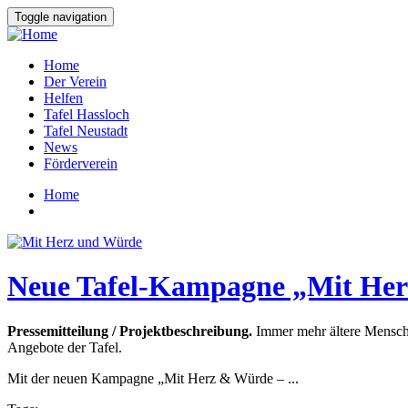
Direkt
Toggle navigation
zum
Inhalt
Home
Der Verein
Hauptnavigation
Helfen
Tafel Hassloch
Tafel Neustadt
News
Förderverein
Home
Breadcrumb
Neue Tafel-Kampagne „Mit Herz
Pressemitteilung / Projektbeschreibung.
Immer mehr ältere Mensche
Angebote der Tafel.
Mit der neuen Kampagne „Mit Herz & Würde – ...