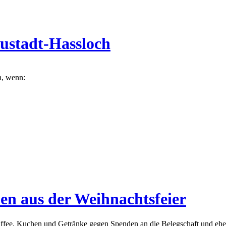
ustadt-Hassloch
n, wenn:
n aus der Weihnachtsfeier
affee, Kuchen und Getränke gegen Spenden an die Belegschaft und ehem