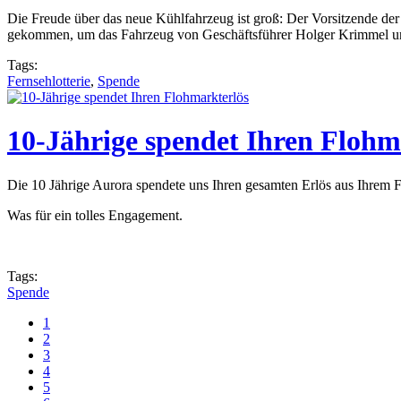
Die Freude über das neue Kühlfahrzeug ist groß: Der Vorsitzende de
gekommen, um das Fahrzeug von Geschäftsführer Holger Krimmel un
Tags:
Fernsehlotterie
,
Spende
10-Jährige spendet Ihren Flohm
Die 10 Jährige Aurora spendete uns Ihren gesamten Erlös aus Ihrem
Was für ein tolles Engagement.
Tags:
Spende
Seite
1
Seite
2
Seitennummerierung
Seite
3
Seite
4
Seite
5